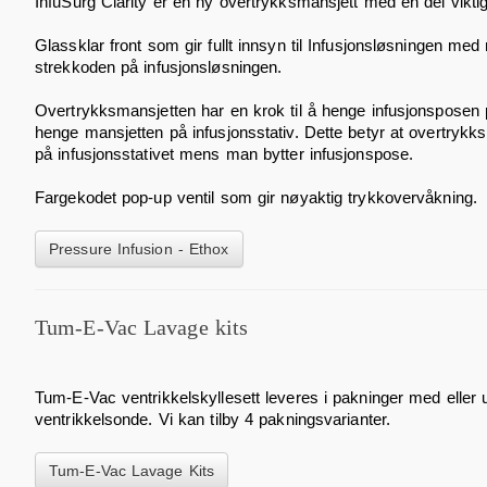
InfuSurg Clarity er en ny overtrykksmansjett med en del viktig
Glassklar front som gir fullt innsyn til Infusjonsløsningen med
strekkoden på infusjonsløsningen.
Overtrykksmansjetten har en krok til å henge infusjonsposen 
henge mansjetten på infusjonsstativ. Dette betyr at overtryk
på infusjonsstativet mens man bytter infusjonspose.
Fargekodet pop-up ventil som gir nøyaktig trykkovervåkning.
Pressure Infusion - Ethox
Tum-E-Vac Lavage kits
Tum-E-Vac ventrikkelskyllesett leveres i pakninger med eller 
ventrikkelsonde. Vi kan tilby 4 pakningsvarianter.
Tum-E-Vac Lavage Kits