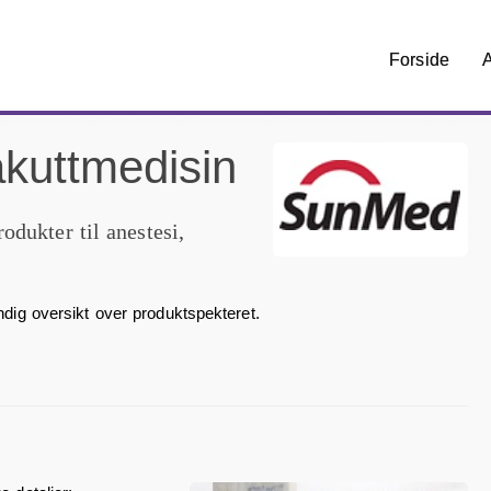
Forside
A
akuttmedisin
odukter til anestesi,
ndig oversikt over produktspekteret.