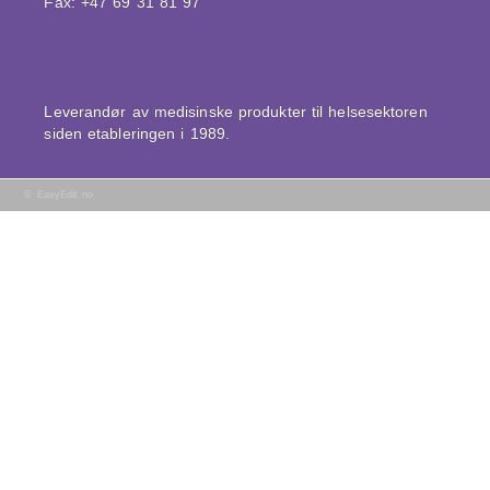
Fax: +47 69 31 81 97
Leverandør av medisinske produkter til helsesektoren
siden etableringen i 1989.
©
EasyEdit.no