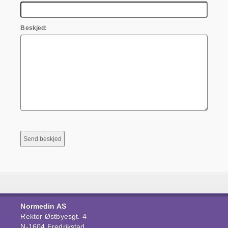
Beskjed:
Normedin AS
Rektor Østbyesgt. 4
N-1604 Fredrikstad